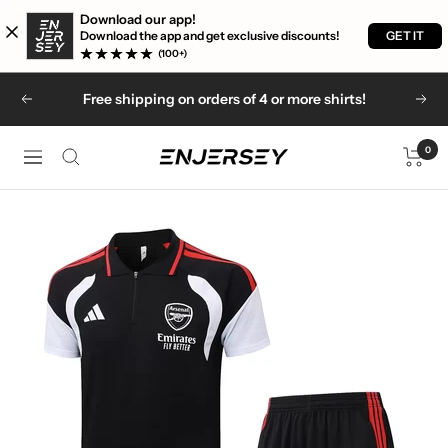
Download our app!
GET IT
Download the app and get exclusive discounts!
(100+)
Skip
Free shipping on orders of 4 or more shirts!
Previous
Nex
to
content
0
Enjersey
Navigation