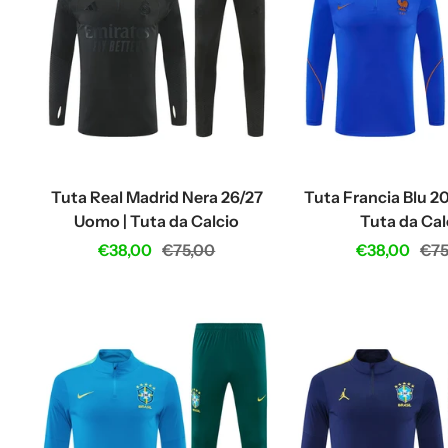
Tuta Real Madrid Nera 26/27
Tuta Francia Blu 2
Uomo | Tuta da Calcio
Tuta da Cal
Sale
Regular
Sale
Reg
€38,00
€75,00
€38,00
€75
price
price
price
pri