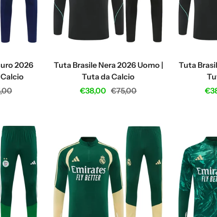
Scuro 2026
Tuta Brasile Nera 2026 Uomo |
Tuta Brasi
 Calcio
Tuta da Calcio
Tu
ular
Sale
Regular
Sal
,00
€38,00
€75,00
€3
ce
price
price
pri