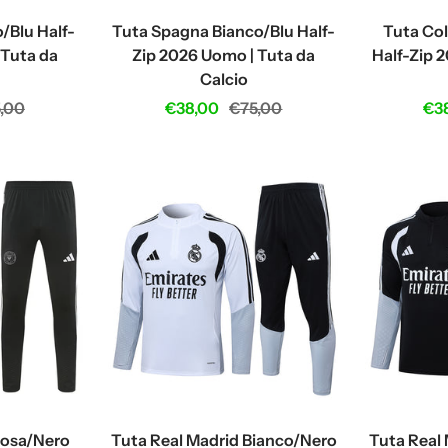
/Blu Half-
Tuta Spagna Bianco/Blu Half-
Tuta Co
 Tuta da
Zip 2026 Uomo | Tuta da
Half-Zip 
Calcio
ular
Sale
Regular
Sal
,00
€38,00
€75,00
€3
ce
price
price
pri
Rosa/Nero
Tuta Real Madrid Bianco/Nero
Tuta Real