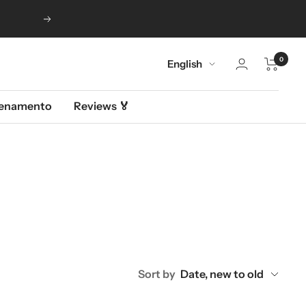
Next
0
Language
English
llenamento
Reviews 🏅
Sort by
Date, new to old