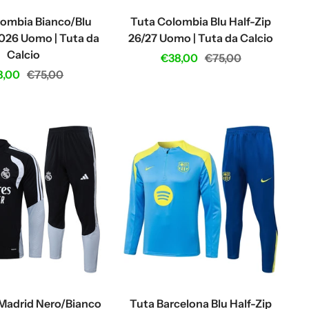
lombia Bianco/Blu
Tuta Colombia Blu Half-Zip
2026 Uomo | Tuta da
26/27 Uomo | Tuta da Calcio
Calcio
Sale
Regular
€38,00
€75,00
e
Regular
8,00
€75,00
price
price
ce
price
 Madrid Nero/Bianco
Tuta Barcelona Blu Half-Zip