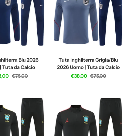
hilterra Blu 2026
Tuta Inghilterra Grigia/Blu
 Tuta da Calcio
2026 Uomo | Tuta da Calcio
e
Regular
Sale
Regular
8,00
€75,00
€38,00
€75,00
ce
price
price
price