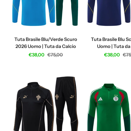
Tuta Brasile Blu/Verde Scuro
Tuta Brasile Blu 
2026 Uomo | Tuta da Calcio
Uomo | Tuta da
Sale
Regular
Sale
Reg
€38,00
€75,00
€38,00
€75
price
price
price
pri