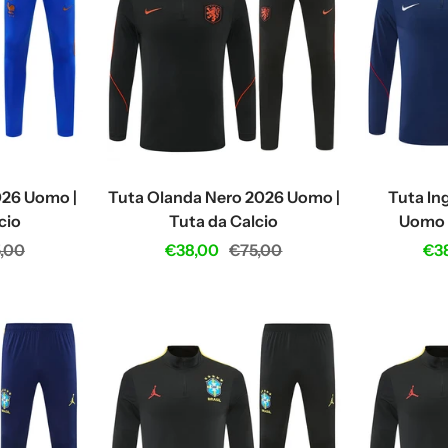
026 Uomo |
Tuta Olanda Nero 2026 Uomo |
Tuta Ing
cio
Tuta da Calcio
Uomo |
ular
Sale
Regular
Sal
,00
€38,00
€75,00
€3
ce
price
price
pri