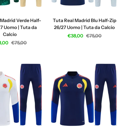
 Madrid Verde Half-
Tuta Real Madrid Blu Half-Zip
27 Uomo | Tuta da
26/27 Uomo | Tuta da Calcio
Calcio
Sale
Regular
€38,00
€75,00
e
Regular
8,00
€75,00
price
price
ce
price