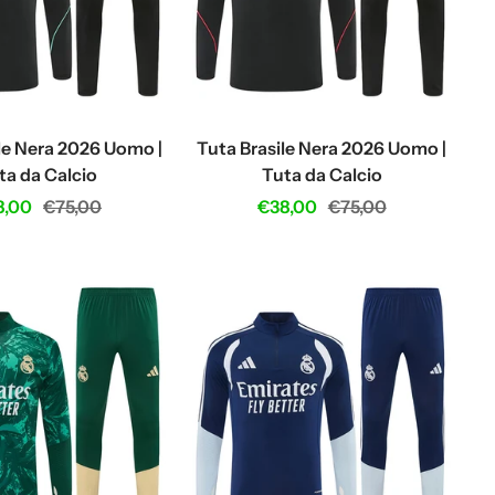
le Nera 2026 Uomo |
Tuta Brasile Nera 2026 Uomo |
ta da Calcio
Tuta da Calcio
e
Regular
Sale
Regular
8,00
€75,00
€38,00
€75,00
ce
price
price
price