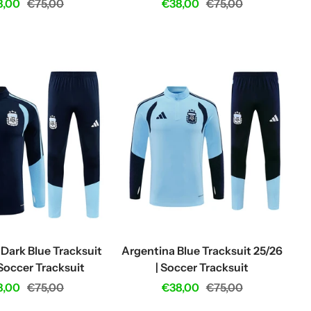
e
Regular
Sale
Regular
8,00
€75,00
€38,00
€75,00
ce
price
price
price
Dark Blue Tracksuit
Argentina Blue Tracksuit 25/26
Soccer Tracksuit
| Soccer Tracksuit
e
Regular
Sale
Regular
8,00
€75,00
€38,00
€75,00
ce
price
price
price