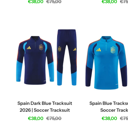
Sale
Regular
Sale
Reg
€38,00
€75,00
€38,00
€75
price
price
price
pri
Spain Dark Blue Tracksuit
Spain Blue Tracks
2026 | Soccer Tracksuit
Soccer Track
Sale
Regular
Sale
Reg
€38,00
€75,00
€38,00
€75
price
price
price
pri