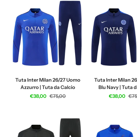
Tuta Inter Milan 26/27 Uomo
Tuta Inter Milan 
Azzurro | Tuta da Calcio
Blu Navy | Tuta d
Sale
Regular
Sale
Reg
€38,00
€75,00
€38,00
€75
price
price
price
pri