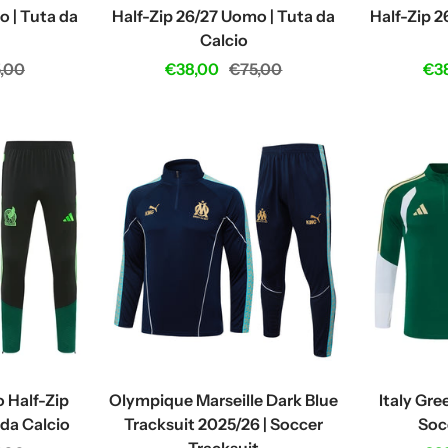
o | Tuta da
Half-Zip 26/27 Uomo | Tuta da
Half-Zip 2
Calcio
ular
Sale
Regular
Sal
,00
€38,00
€75,00
€3
ce
price
price
pri
 Half-Zip
Olympique Marseille Dark Blue
Italy Gre
da Calcio
Tracksuit 2025/26 | Soccer
Soc