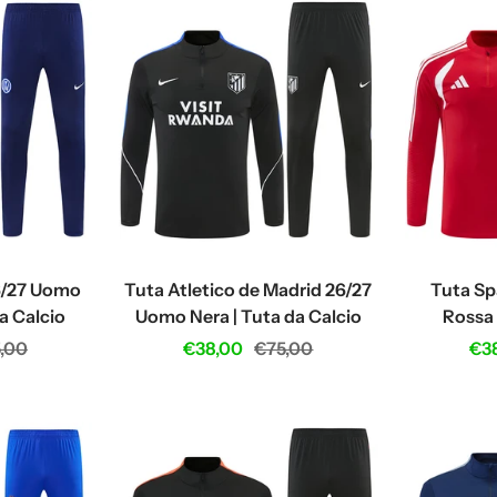
26/27 Uomo
Tuta Atletico de Madrid 26/27
Tuta S
a Calcio
Uomo Nera | Tuta da Calcio
Rossa 
ular
Sale
Regular
Sal
,00
€38,00
€75,00
€3
ce
price
price
pri