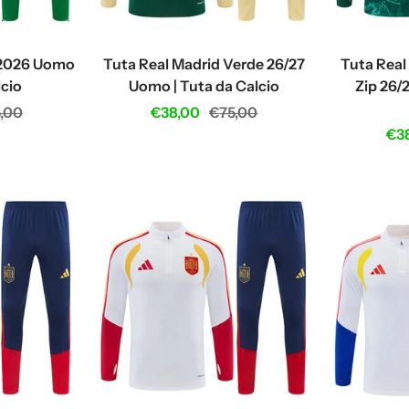
 2026 Uomo
Tuta Real Madrid Verde 26/27
Tuta Real
lcio
Uomo | Tuta da Calcio
Zip 26/
ular
Sale
Regular
,00
€38,00
€75,00
Sal
€3
ce
price
price
pri