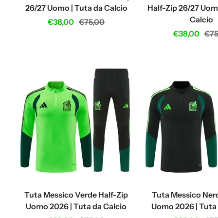
26/27 Uomo | Tuta da Calcio
Half-Zip 26/27 Uom
Calcio
Sale
Regular
€38,00
€75,00
Sale
Reg
€38,00
€75
price
price
price
pri
Tuta Messico Verde Half-Zip
Tuta Messico Nero
Uomo 2026 | Tuta da Calcio
Uomo 2026 | Tuta 