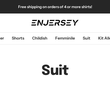
Free shipping on orders of 4 or more shirts!
Enjersey
er
Shorts
Childish
Femminile
Suit
Kit A
Suit