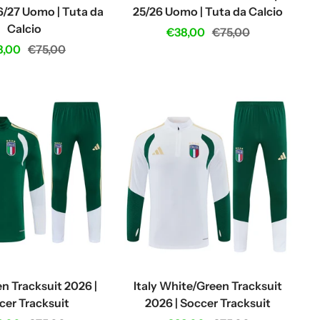
6/27 Uomo | Tuta da
25/26 Uomo | Tuta da Calcio
Calcio
Sale
Regular
€38,00
€75,00
e
Regular
8,00
€75,00
price
price
ce
price
en Tracksuit 2026 |
Italy White/Green Tracksuit
cer Tracksuit
2026 | Soccer Tracksuit