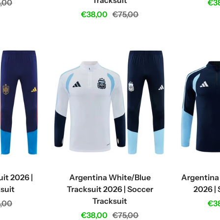
Tracksuit
ular
Sal
,00
€3
Sale
Regular
€38,00
€75,00
ce
pri
price
price
uit 2026 |
Argentina White/Blue
Argentina 
suit
Tracksuit 2026 | Soccer
2026 | 
Tracksuit
ular
Sal
,00
€3
Sale
Regular
€38,00
€75,00
ce
pri