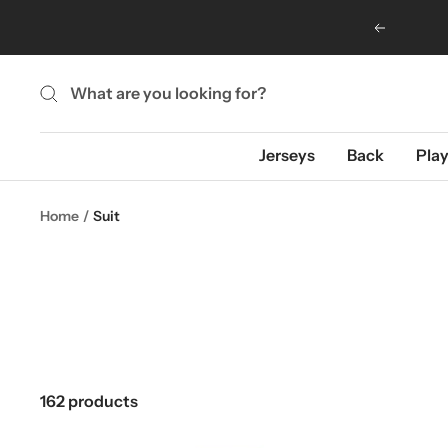
Skip
Previous
to
content
Jerseys
Back
Play
Home
Suit
162 products