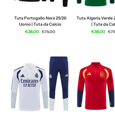
Tuta Portogallo Nera 25/26
Tuta Algeria Verde
Uomo | Tuta da Calcio
| Tuta da Ca
Sale
Regular
Sale
Reg
€38,00
€75,00
€38,00
€75
price
price
price
pri