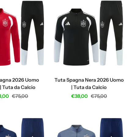
pagna 2026 Uomo
Tuta Spagna Nera 2026 Uomo
| Tuta da Calcio
| Tuta da Calcio
e
Regular
Sale
Regular
8,00
€75,00
€38,00
€75,00
ce
price
price
price