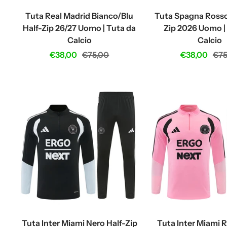
Tuta Real Madrid Bianco/Blu
Tuta Spagna Rosso
Half-Zip 26/27 Uomo | Tuta da
Zip 2026 Uomo |
Calcio
Calcio
Sale
Regular
Sale
Reg
€38,00
€75,00
€38,00
€75
price
price
price
pri
Tuta Inter Miami Nero Half-Zip
Tuta Inter Miami 