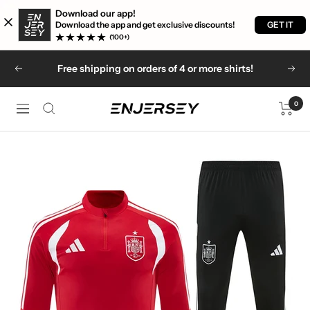
Download our app!
GET IT
Download the app and get exclusive discounts!
(100+)
Skip
Free shipping on orders of 4 or more shirts!
Previous
Nex
to
content
0
Enjersey
Navigation